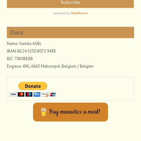
Dons
Name: Samita ASBL
IBAN: BE24 5230 8072 9438
BIC: TRIOBEBB
Engreux 49G, 6663 Mabompré, Belgium / Belgien
Buy monastics a meal!