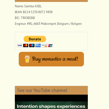
Name: Samita ASBL
IBAN: BE24 5230 8072 9438
BIC: TRIOBEBB
Engreux 49G, 6663 Mabompré, Belgium / Belgien
Buy monastics a meal!
See our YouTube channel