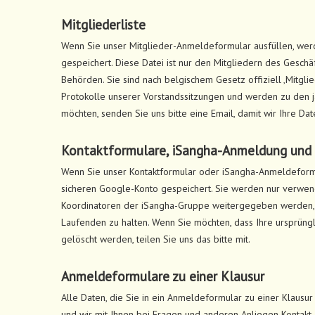
Mitgliederliste
Wenn Sie unser Mitglieder-Anmeldeformular ausfüllen, werd
gespeichert. Diese Datei ist nur den Mitgliedern des Gesch
Behörden. Sie sind nach belgischem Gesetz offiziell ‚Mitglied
Protokolle unserer Vorstandssitzungen und werden zu den j
möchten, senden Sie uns bitte eine Email, damit wir Ihre Da
Kontaktformulare, iSangha-Anmeldung und 
Wenn Sie unser Kontaktformular oder iSangha-Anmeldeformul
sicheren Google-Konto gespeichert. Sie werden nur verwend
Koordinatoren der iSangha-Gruppe weitergegeben werden,
Laufenden zu halten. Wenn Sie möchten, dass Ihre ursprüngl
gelöscht werden, teilen Sie uns das bitte mit.
Anmeldeformulare zu einer Klausur
Alle Daten, die Sie in ein Anmeldeformular zu einer Klausu
und wir mit Ihnen bei Fragen und anderen Anliegen Kontak