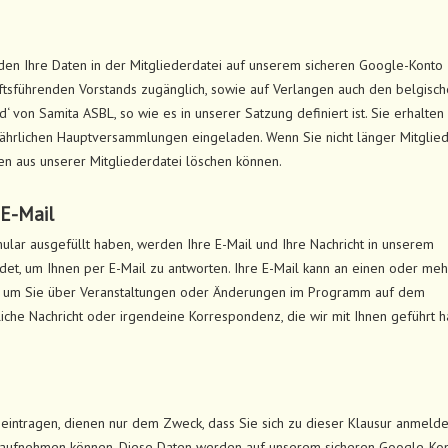
en Ihre Daten in der Mitgliederdatei auf unserem sicheren Google-Konto
äftsführenden Vorstands zugänglich, sowie auf Verlangen auch den belgisc
‘ von Samita ASBL, so wie es in unserer Satzung definiert ist. Sie erhalten
ährlichen Hauptversammlungen eingeladen. Wenn Sie nicht länger Mitglied
ten aus unserer Mitgliederdatei löschen können.
E-Mail
ar ausgefüllt haben, werden Ihre E-Mail und Ihre Nachricht in unserem
et, um Ihnen per E-Mail zu antworten. Ihre E-Mail kann an einen oder me
 um Sie über Veranstaltungen oder Änderungen im Programm auf dem
iche Nachricht oder irgendeine Korrespondenz, die wir mit Ihnen geführt h
r eintragen, dienen nur dem Zweck, dass Sie sich zu dieser Klausur anmeld
t aufnehmen können. Diese Daten werden auf unserem sicheren Google-Ko