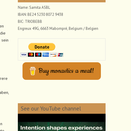
Name: Samita ASBL
IBAN: BE24 5230 8072 9438
BIC: TRIOBEBB
hen
Engreux 49G, 6663 Mabompré, Belgium / Belgien
 die
 sein
Buy monastics a meal!
hrere
aben,
See our YouTube channel
en
nto