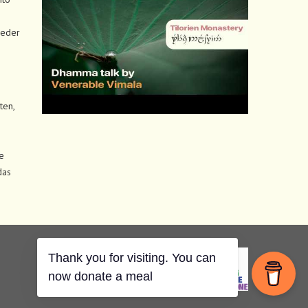
jeder
ten,
e
das
Thank you for visiting. You can
now donate a meal