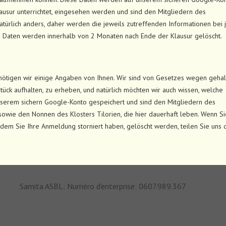
lausur unterrichtet, eingesehen werden und sind den Mitgliedern des
atürlich anders, daher werden die jeweils zutreffenden Informationen bei 
 Daten werden innerhalb von 2 Monaten nach Ende der Klausur gelöscht.
enötigen wir einige Angaben von Ihnen. Wir sind von Gesetzes wegen gehal
ück aufhalten, zu erheben, und natürlich möchten wir auch wissen, welche
serem sichern Google-Konto gespeichert und sind den Mitgliedern des
owie den Nonnen des Klosters Tilorien, die hier dauerhaft leben. Wenn Si
dem Sie Ihre Anmeldung storniert haben, gelöscht werden, teilen Sie uns 
Samita ASBL: Numéro d'enterprise: 0607.989.367