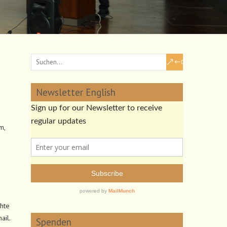
Newsletter English
m,
n
chte
ail.
Spenden