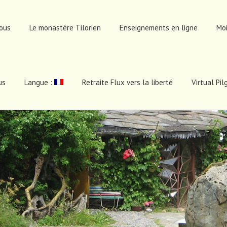
nous
Le monastère Tilorien
Enseignements en ligne
Moi
us
Langue :
Retraite Flux vers la liberté
Virtual Pi