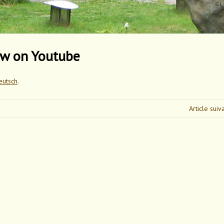
now on Youtube
eutsch
.
Article sui