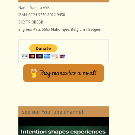
Name: Samita ASBL
IBAN: BE24 5230 8072 9438
BIC: TRIOBEBB
Engreux 49G, 6663 Mabompré, Belgium / Belgien
Buy monastics a meal!
See our YouTube channel