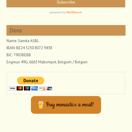
Dons
Name: Samita ASBL
IBAN: BE24 5230 8072 9438
BIC: TRIOBEBB
Engreux 49G, 6663 Mabompré, Belgium / Belgien
Buy monastics a meal!