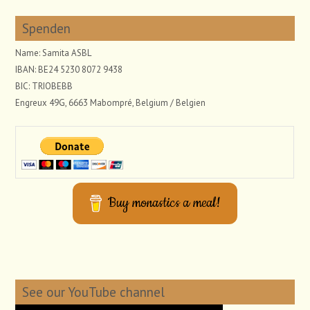
Spenden
Name: Samita ASBL
IBAN: BE24 5230 8072 9438
BIC: TRIOBEBB
Engreux 49G, 6663 Mabompré, Belgium / Belgien
Buy monastics a meal!
See our YouTube channel