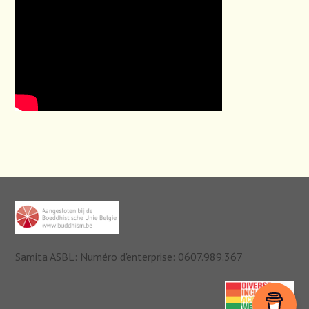
Samita ASBL: Numéro d'enterprise: 0607.989.367