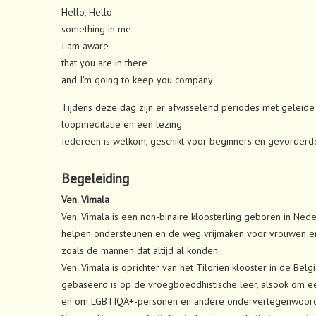
Hello, Hello
something in me
I am aware
that you are in there
and I’m going to keep you company
Tijdens deze dag zijn er afwisselend periodes met geleide 
loopmeditatie en een lezing.
Iedereen is welkom, geschikt voor beginners en gevorderd
Begeleiding
Ven. Vimala
Ven. Vimala is een non-binaire kloosterling geboren in Neder
helpen ondersteunen en de weg vrijmaken voor vrouwen en no
zoals de mannen dat altijd al konden.
Ven. Vimala is oprichter van het Tilorien klooster in de B
gebaseerd is op de vroegboeddhistische leer, alsook om ee
en om LGBTIQA+-personen en andere ondervertegenwoordig