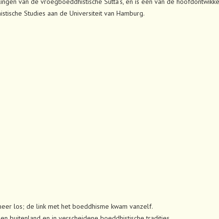
alingen van de vroegboeddhistische Sutta’s, en is één van de hoofdontwikke
tische Studies aan de Universiteit van Hamburg.
 meer los; de link met het boeddhisme kwam vanzelf.
n- en buitenland en in verscheidene boeddhistische tradities.