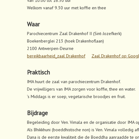
Van 10.00 tot 16.30 uur
Welkom vanaf 9.30 uur met koffie en thee
Waar
Parochiecentrum Zaal Drakenhof II (Sint-Jozefkerk)
Boekenberglei 213 (hoek Drakenhoflaan)
2100 Antwerpen-Deurne
bereikbaarheid_zaal Drakenhof
Zaal Drakenhof op Goog
Praktisch
IMA huurt de zaal van parochiecentrum Drakenhof.
De vrijwilligers van IMA zorgen voor koffie, thee en water.
’s Middags is er soep, vegetarische broodjes en fruit.
Bijdrage
Begeleiding door Ven. Vimala en de organisatie door IMA op 
Als Bhikkhuni (boeddhistische non) is Ven. Vimala volledig a
Dana is de eerste kwaliteit die de Boeddha aanraadde te o