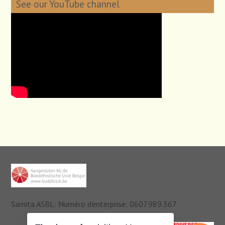
See our YouTube channel
Samita ASBL: Numéro d'enterprise: 0607.989.367