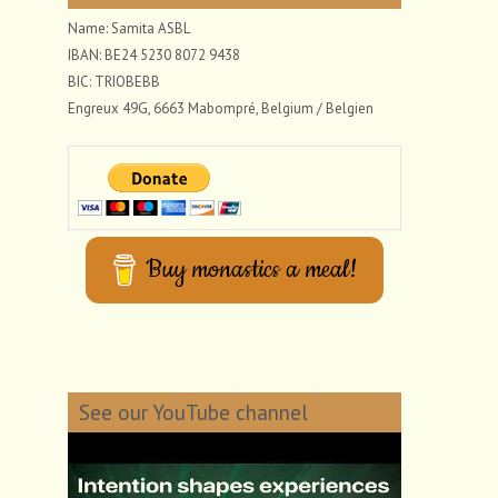
Name: Samita ASBL
IBAN: BE24 5230 8072 9438
BIC: TRIOBEBB
Engreux 49G, 6663 Mabompré, Belgium / Belgien
Buy monastics a meal!
See our YouTube channel