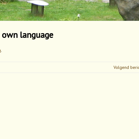
s own language
h
.
Volgend beri